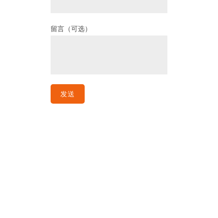
留言（可选）
Por favor, deja este campo vacío.
Alternative: