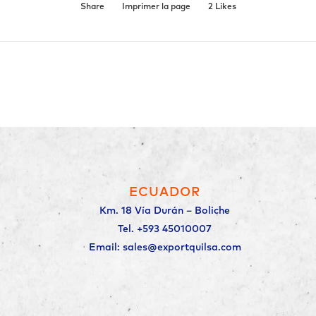
Share
Imprimer la page
2
Likes
ECUADOR
Km. 18 Vía Durán – Boliche
Tel. +593 45010007
Email: sales@exportquilsa.com